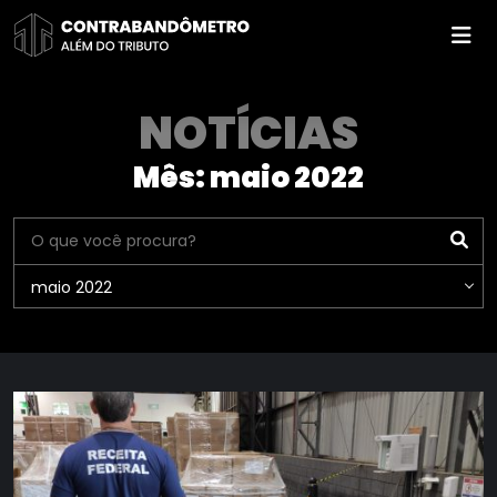
Pular
para
o
conteúdo
NOTÍCIAS
Mês:
maio 2022
maio 2022