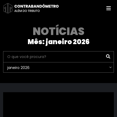
Pular
para
o
conteúdo
NOTÍCIAS
Mês:
janeiro 2026
janeiro 2026