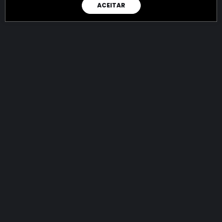
ACEITAR
RAIO X
Menos recursos para o crime:
mais futuro para a Sociedade!
144.775.952.384,18
R$
apreendidos até 07/08/2026
Ano de 2022