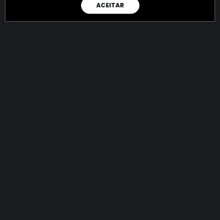
ACEITAR
RAIO X
Menos recursos para o crime:
mais futuro para a Sociedade!
144.986.107.993,69
R$
apreendidos até 10/08/2026
Ano de 2022