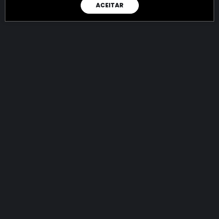
ACEITAR
RAIO X
Menos recursos para o crime:
mais futuro para a Sociedade!
144.745.512.392,50
R$
apreendidos até 07/08/2026
Ano de 2022