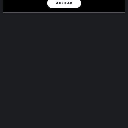
ACEITAR
RAIO X
Menos recursos para o crime:
mais futuro para a Sociedade!
144.815.321.503,27
R$
apreendidos até 08/08/2026
Ano de 2022