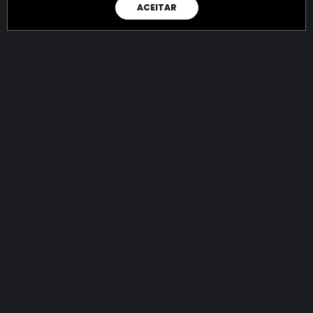
ACEITAR
RAIO X
Menos recursos para o crime:
mais futuro para a Sociedade!
144.933.072.952,47
R$
apreendidos até 09/08/2026
Ano de 2022