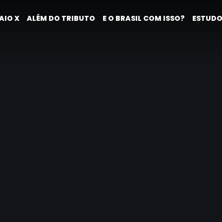
AIO X
ALÉM DO TRIBUTO
E O BRASIL COM ISSO?
ESTUDO