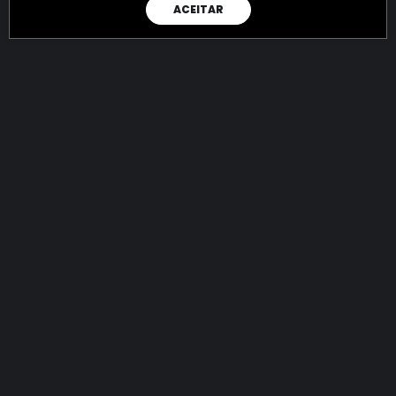
ACEITAR
RAIO X
Menos recursos para o crime:
mais futuro para a Sociedade!
145.044.636.040,75
R$
apreendidos até 10/08/2026
Ano de 2022