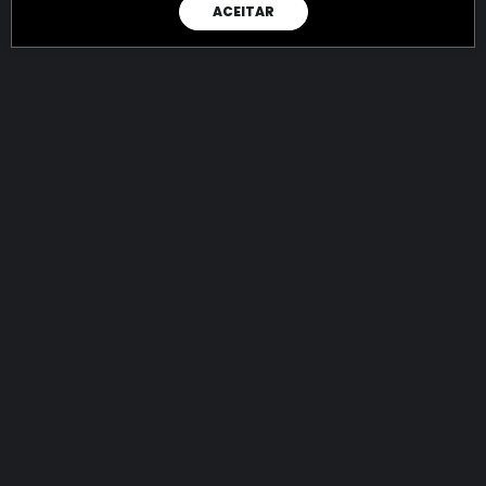
ACEITAR
RAIO X
Menos recursos para o crime:
mais futuro para a Sociedade!
144.895.126.468,02
R$
apreendidos até 08/08/2026
Ano de 2022