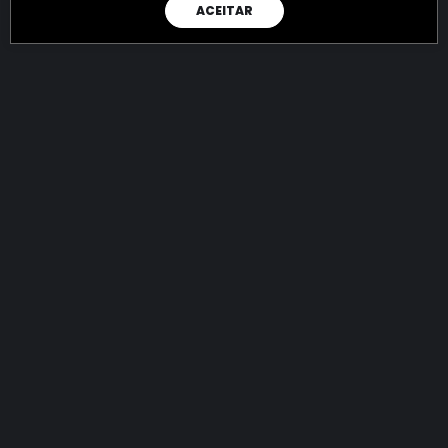
ACEITAR
RAIO X
Menos recursos para o crime:
mais futuro para a Sociedade!
144.834.501.631,09
R$
apreendidos até 08/08/2026
Ano de 2022