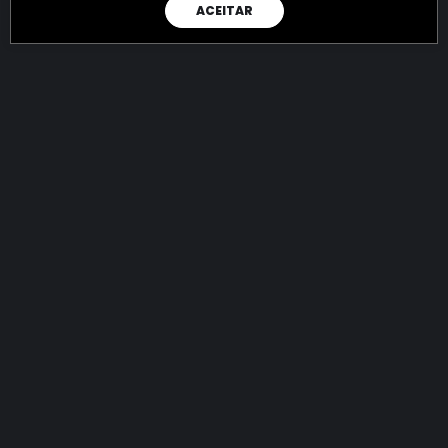
ACEITAR
RAIO X
Menos recursos para o crime:
mais futuro para a Sociedade!
144.775.711.703,53
R$
apreendidos até 07/08/2026
Ano de 2022