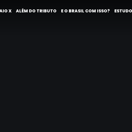
AIO X
ALÉM DO TRIBUTO
E O BRASIL COM ISSO?
ESTUDO