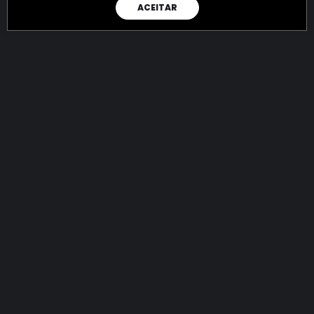
ACEITAR
RAIO X
Menos recursos para o crime:
mais futuro para a Sociedade!
144.840.075.944,59
R$
apreendidos até 08/08/2026
Ano de 2022