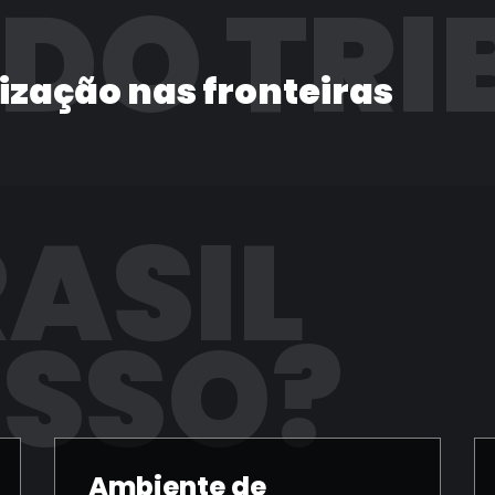
 DO TRI
lização nas fronteiras
RASIL
ISSO?
Ambiente de