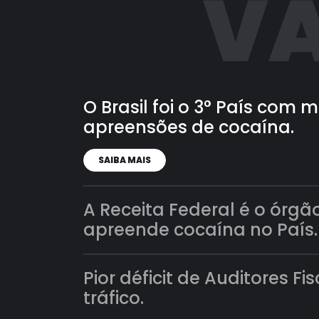
VA
O Brasil foi o 3° País com
apreensões de cocaína.
SAIBA MAIS
A Receita Federal é o órgã
apreende cocaína no País.
Pior déficit de Auditores Fi
tráfico.