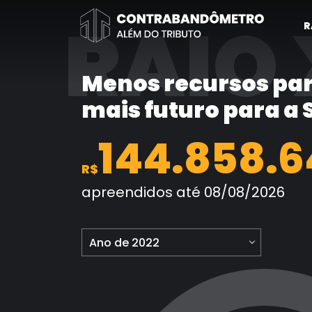
Pular
RAIO 
para
R
o
conteúdo
Menos recursos par
mais futuro para a
144.858.6
R$
apreendidos até 08/08/2026
Ano de 2022