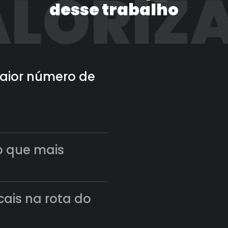
LORIZ
desse trabalho
 maior número de
o que mais
scais na rota do