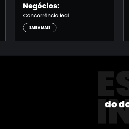
Negócios:
Concorrência leal
SAIBA MAIS
E
I
do d