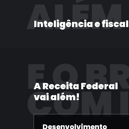
ALÉM
Inteligência e fisca
E O B
A Receita Federal
COM 
vai além!
Desenvolvimento