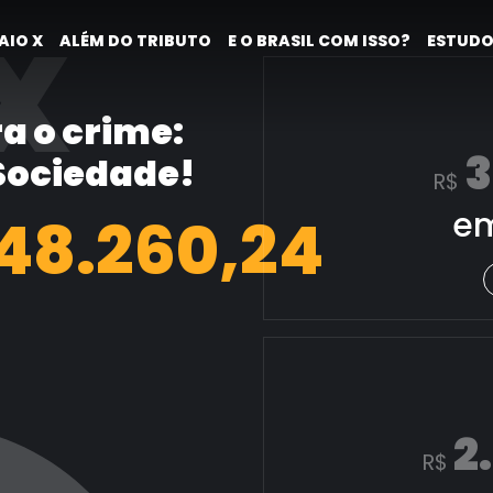
X
AIO X
ALÉM DO TRIBUTO
E O BRASIL COM ISSO?
ESTUDO
a o crime:
3
 Sociedade!
R$
em
49.008,47
2
R$