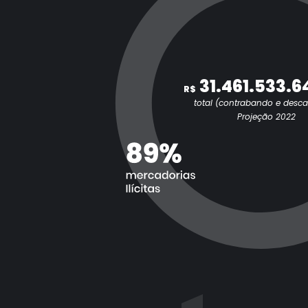
31.461.533.6
R$
total (contrabando e desc
Projeção 2022