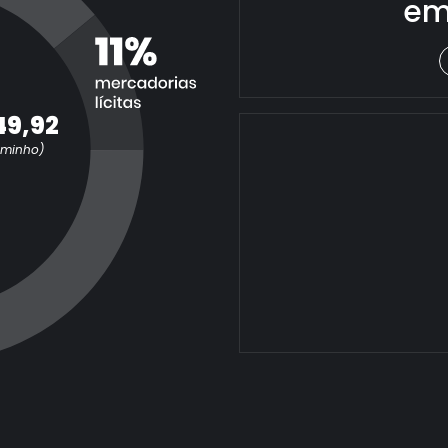
em
49,92
aminho)