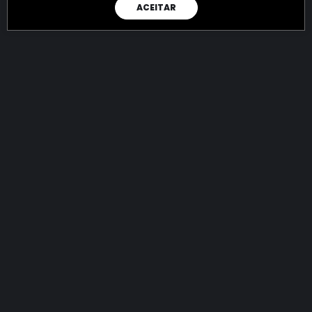
ACEITAR
RAIO X
Menos recursos para o crime:
mais futuro para a Sociedade!
145.014.578.644,01
R$
apreendidos até 10/08/2026
Ano de 2022