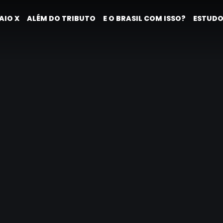
AIO X
ALÉM DO TRIBUTO
E O BRASIL COM ISSO?
ESTUDO