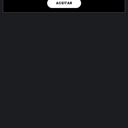
ACEITAR
RAIO X
Menos recursos para o crime:
mais futuro para a Sociedade!
144.908.995.659,30
R$
apreendidos até 09/08/2026
Ano de 2022