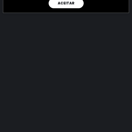
ACEITAR
RAIO X
Menos recursos para o crime:
mais futuro para a Sociedade!
144.805.807.260,00
R$
apreendidos até 07/08/2026
Ano de 2022