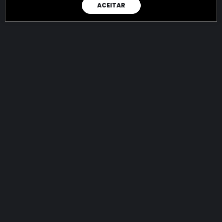
ACEITAR
RAIO X
Menos recursos para o crime:
mais futuro para a Sociedade!
144.882.190.070,14
R$
apreendidos até 08/08/2026
Ano de 2022