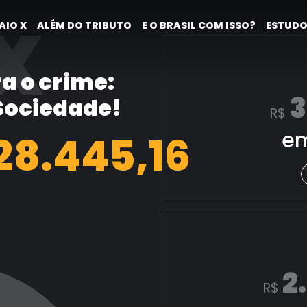
X
AIO X
ALÉM DO TRIBUTO
E O BRASIL COM ISSO?
ESTUDO
a o crime:
3
 Sociedade!
R$
em
29.193,39
2
R$