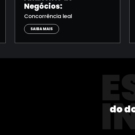
Negócios:
Concorrência leal
SAIBA MAIS
E
I
do d