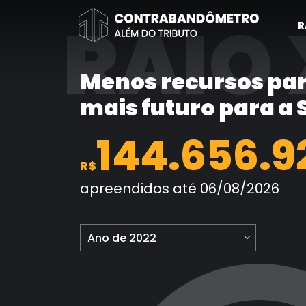
Pular
RAIO 
para
R
o
conteúdo
Menos recursos par
mais futuro para a
144.656.9
R$
apreendidos até 06/08/2026
Ano de 2022