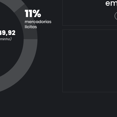
em
49,92
aminho)