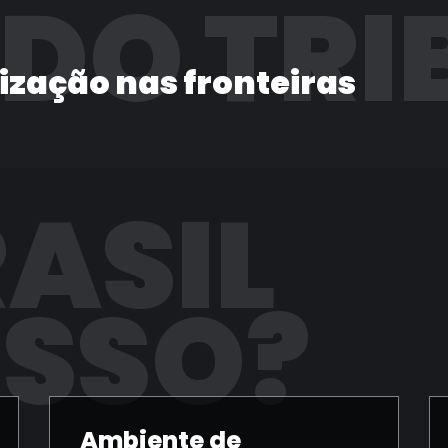
 DO TRI
lização nas fronteiras
RASIL
ISSO?
Ambiente de