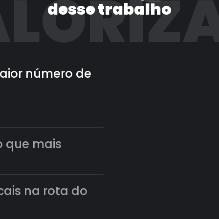
LORIZ
desse trabalho
 maior número de
o que mais
scais na rota do