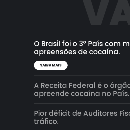
VA
O Brasil foi o 3° País com
apreensões de cocaína.
SAIBA MAIS
A Receita Federal é o órgã
apreende cocaína no País.
Pior déficit de Auditores Fi
tráfico.