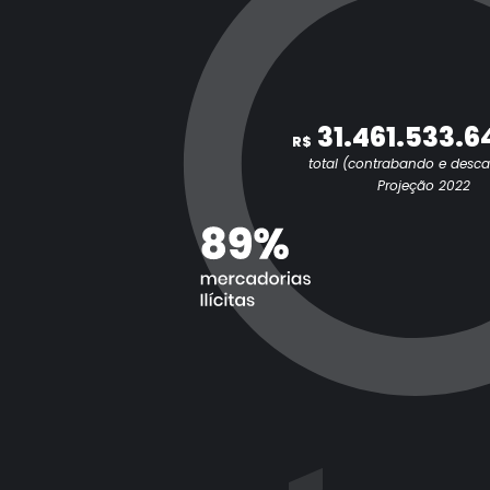
31.461.533.6
R$
total (contrabando e desc
Projeção 2022