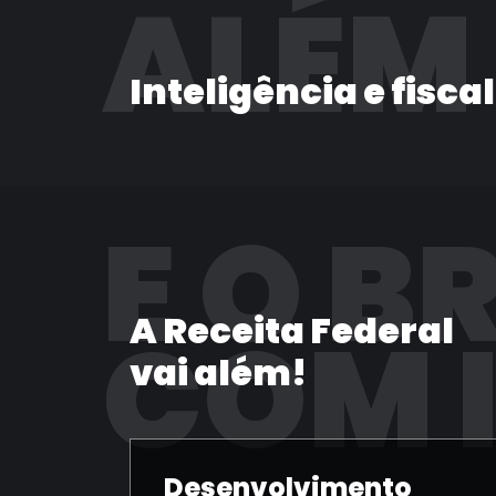
ALÉM
Inteligência e fisca
E O B
A Receita Federal
COM 
vai além!
Desenvolvimento