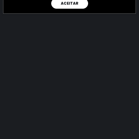
ACEITAR
RAIO X
Menos recursos para o crime:
mais futuro para a Sociedade!
144.705.005.464,99
R$
apreendidos até 06/08/2026
Ano de 2022