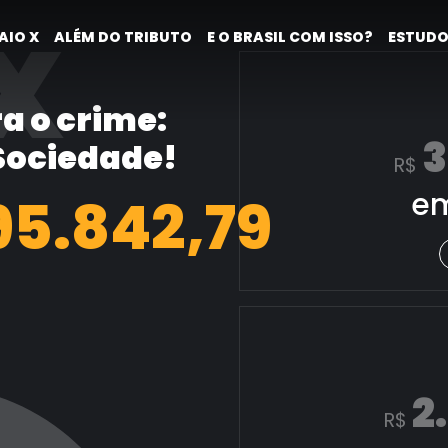
X
AIO X
ALÉM DO TRIBUTO
E O BRASIL COM ISSO?
ESTUDO
a o crime:
3
 Sociedade!
R$
em
96.591,02
2
R$