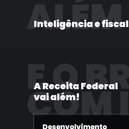
ALÉM
Inteligência e fisca
E O B
A Receita Federal
COM 
vai além!
Desenvolvimento