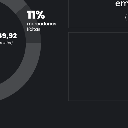
em
49,92
aminho)