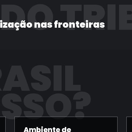
 DO TRI
lização nas fronteiras
RASIL
ISSO?
Ambiente de