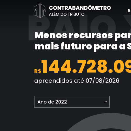
Pular
RAIO 
para
R
o
conteúdo
Menos recursos par
mais futuro para a
144.728.0
R$
apreendidos até 07/08/2026
Ano de 2022