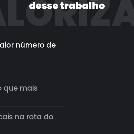
LORIZ
desse trabalho
 maior número de
o que mais
scais na rota do