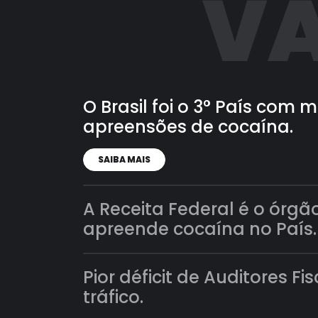
VA
O Brasil foi o 3° País com
apreensões de cocaína.
SAIBA MAIS
A Receita Federal é o órgã
apreende cocaína no País.
Pior déficit de Auditores Fi
tráfico.