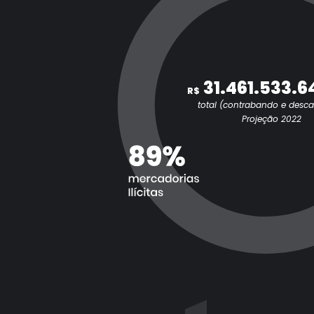
31.461.533.6
R$
total (contrabando e desc
Projeção 2022