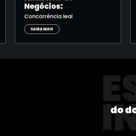
Negócios:
Concorrência leal
SAIBA MAIS
E
I
do d