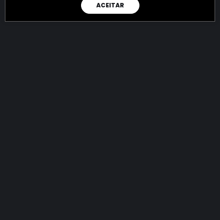
ACEITAR
RAIO X
Menos recursos para o crime:
mais futuro para a Sociedade!
144.704.062.944,60
R$
apreendidos até 06/08/2026
Ano de 2022