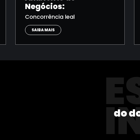
Negócios:
Concorrência leal
SAIBA MAIS
E
I
do d