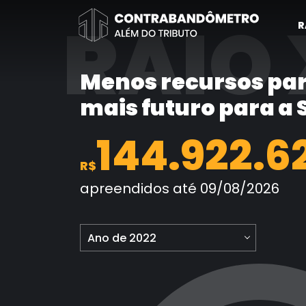
Pular
RAIO 
para
R
o
conteúdo
Menos recursos par
mais futuro para a
144.922.6
R$
apreendidos até 09/08/2026
Ano de 2022