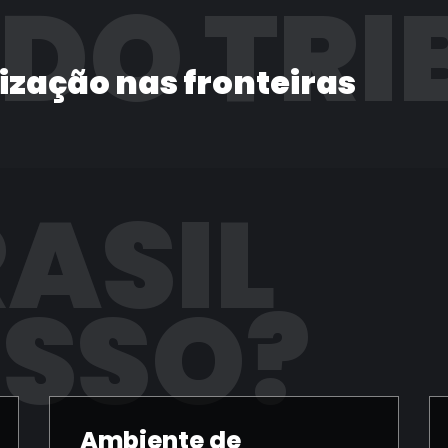
 DO TRI
lização nas fronteiras
RASIL
ISSO?
Ambiente de