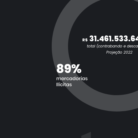
31.461.533.6
R$
total (contrabando e desc
Projeção 2022