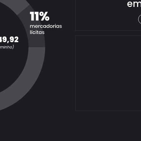
em
49,92
aminho)