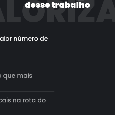
LORIZ
desse trabalho
 maior número de
o que mais
scais na rota do