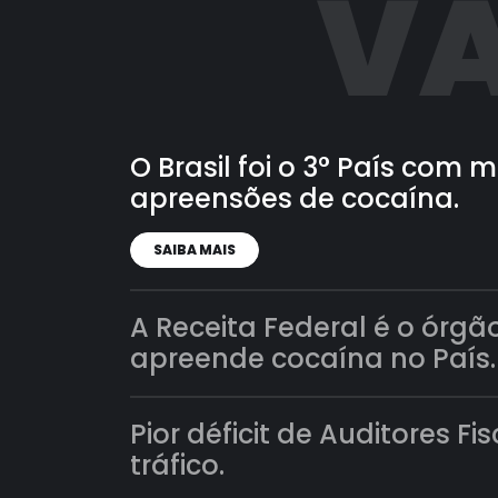
VA
O Brasil foi o 3° País com
apreensões de cocaína.
SAIBA MAIS
A Receita Federal é o órgã
apreende cocaína no País.
Pior déficit de Auditores Fi
tráfico.