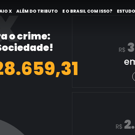
X
AIO X
ALÉM DO TRIBUTO
E O BRASIL COM ISSO?
ESTUDO
a o crime:
3
 Sociedade!
R$
em
29.407,54
2
R$