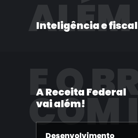
ALÉM
Inteligência e fisca
E O B
A Receita Federal
COM 
vai além!
Desenvolvimento