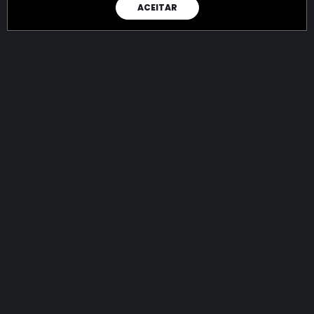
ACEITAR
RAIO X
Menos recursos para o crime:
mais futuro para a Sociedade!
144.845.623.321,81
R$
apreendidos até 08/08/2026
Ano de 2022