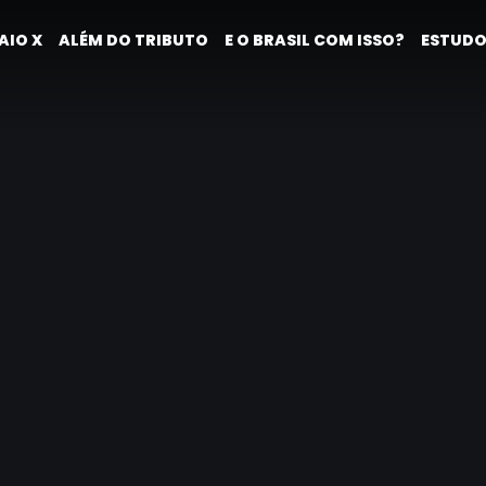
AIO X
ALÉM DO TRIBUTO
E O BRASIL COM ISSO?
ESTUDO