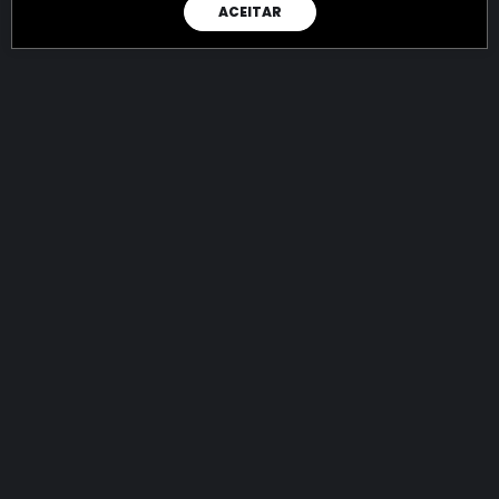
ACEITAR
RAIO X
Menos recursos para o crime:
mais futuro para a Sociedade!
144.839.859.456,71
R$
apreendidos até 08/08/2026
Ano de 2022