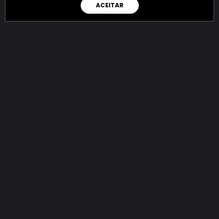
ACEITAR
RAIO X
Menos recursos para o crime:
mais futuro para a Sociedade!
144.732.182.675,05
R$
apreendidos até 07/08/2026
Ano de 2022