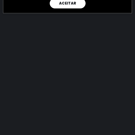
ACEITAR
RAIO X
Menos recursos para o crime:
mais futuro para a Sociedade!
144.631.199.060,15
R$
apreendidos até 05/08/2026
Ano de 2022