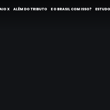
AIO X
ALÉM DO TRIBUTO
E O BRASIL COM ISSO?
ESTUDO