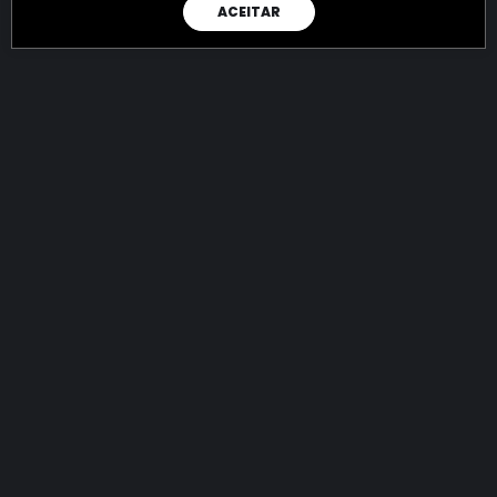
ACEITAR
RAIO X
Menos recursos para o crime:
mais futuro para a Sociedade!
144.628.937.160,86
R$
apreendidos até 05/08/2026
Ano de 2022