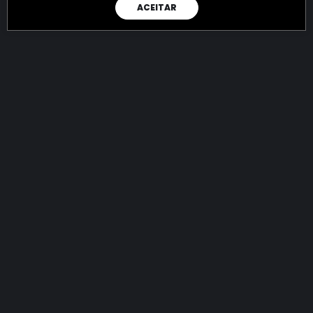
ACEITAR
RAIO X
Menos recursos para o crime:
mais futuro para a Sociedade!
144.778.431.519,58
R$
apreendidos até 07/08/2026
Ano de 2022