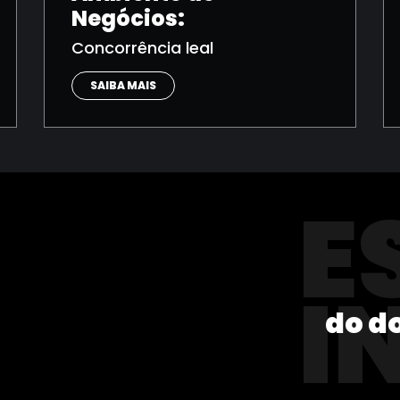
Negócios:
Concorrência leal
SAIBA MAIS
E
I
do d