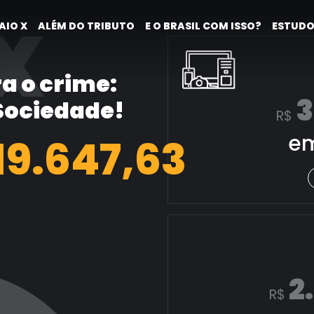
X
AIO X
ALÉM DO TRIBUTO
E O BRASIL COM ISSO?
ESTUDO
a o crime:
3
 Sociedade!
R$
em
20.395,86
2
R$