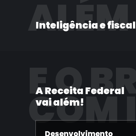
ALÉM
Inteligência e fisca
E O B
A Receita Federal
COM 
vai além!
Desenvolvimento