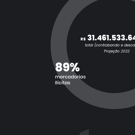
31.461.533.6
R$
total (contrabando e desc
Projeção 2022