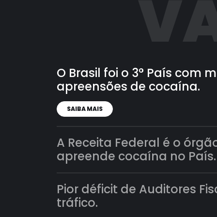
VA
O Brasil foi o 3° País com
apreensões de cocaína.
SAIBA MAIS
A Receita Federal é o órgã
apreende cocaína no País.
Pior déficit de Auditores Fi
tráfico.