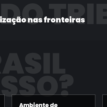
 DO TRI
lização nas fronteiras
RASIL
ISSO?
Ambiente de