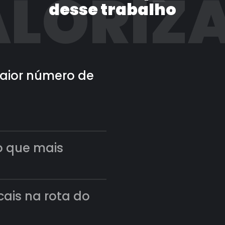
LORIZ
desse trabalho
 maior número de
o que mais
scais na rota do