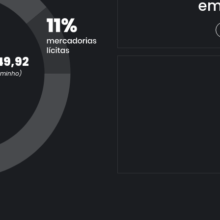
em
49,92
aminho)