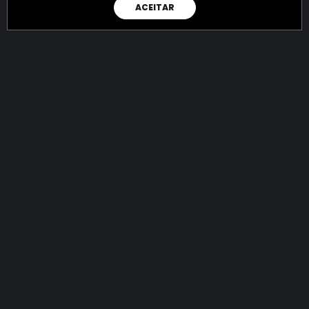
ACEITAR
RAIO X
Menos recursos para o crime:
mais futuro para a Sociedade!
144.888.551.022,78
R$
apreendidos até 08/08/2026
Ano de 2022