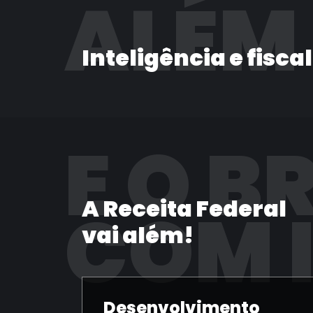
ALÉM
Inteligência e fisca
E O B
A Receita Federal
COM 
vai além!
Desenvolvimento