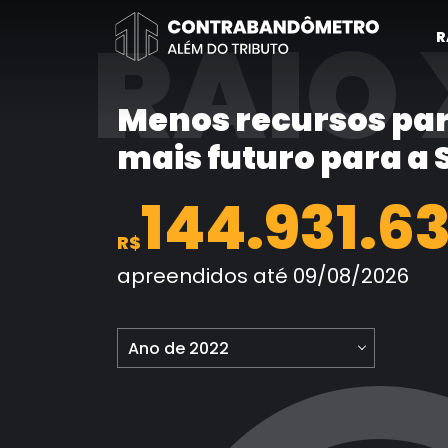
Pular
RAIO 
para
R
o
conteúdo
Menos recursos par
mais futuro para a
144.931.63
R$
apreendidos até 09/08/2026
Ano de 2022