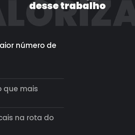
LORIZ
desse trabalho
 maior número de
o que mais
scais na rota do