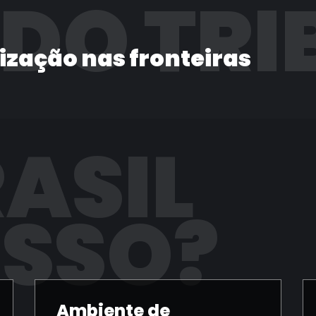
 DO TRI
lização nas fronteiras
RASIL
ISSO?
Ambiente de