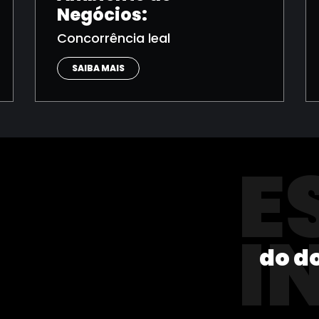
Negócios:
Concorrência leal
SAIBA MAIS
E
I
do d