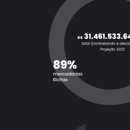
31.461.533.6
R$
total (contrabando e desc
Projeção 2022