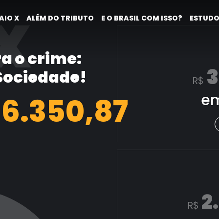
X
AIO X
ALÉM DO TRIBUTO
E O BRASIL COM ISSO?
ESTUDO
a o crime:
3
 Sociedade!
R$
em
7.099,10
2
R$