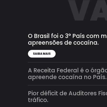
VA
O Brasil foi o 3° País com
apreensões de cocaína.
SAIBA MAIS
A Receita Federal é o órgã
apreende cocaína no País.
Pior déficit de Auditores Fi
tráfico.