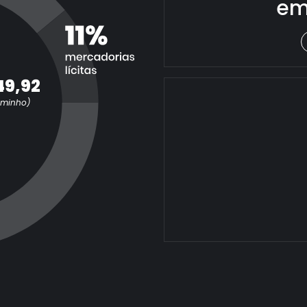
em
49,92
aminho)