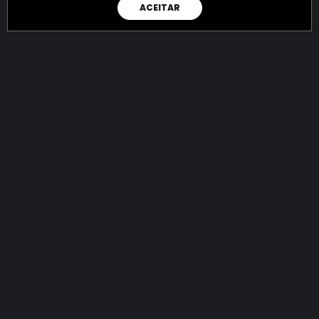
ACEITAR
RAIO X
Menos recursos para o crime:
mais futuro para a Sociedade!
144.824.885.628,54
R$
apreendidos até 08/08/2026
Ano de 2022