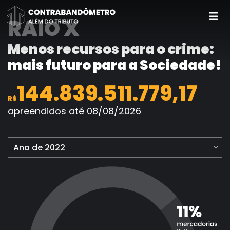
Pular
para
RAIO X
o
conteúdo
Menos recursos para o crime:
mais futuro para a Sociedade!
144.839.512.028,58
R$
apreendidos até 08/08/2026
Ano de 2022