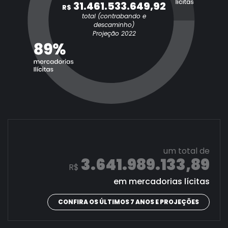
31.461.533.649,92
R$
total (contrabando e
descaminho)
Projeção 2022
um total de
3.641.989.133,89
R$
em mercadorias lícitas
CONFIRA OS ÚLTIMOS 7 ANOS E PROJEÇÕES