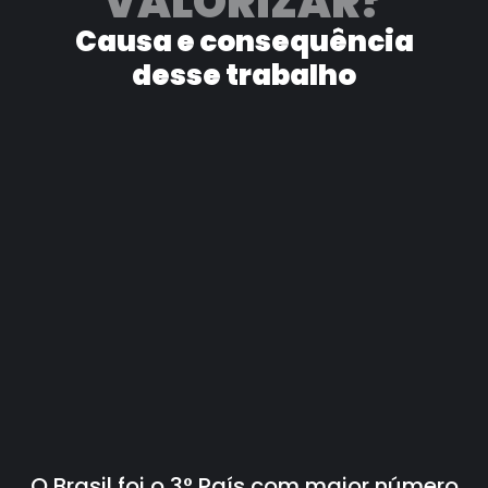
VALORIZAR?
Causa e consequência
desse trabalho
O Brasil foi o 3° País com maior número