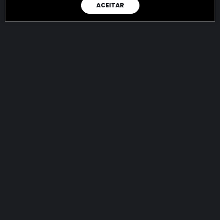
ACEITAR
RAIO X
Menos recursos para o crime:
mais futuro para a Sociedade!
144.720.893.131,40
R$
apreendidos até 06/08/2026
Ano de 2022