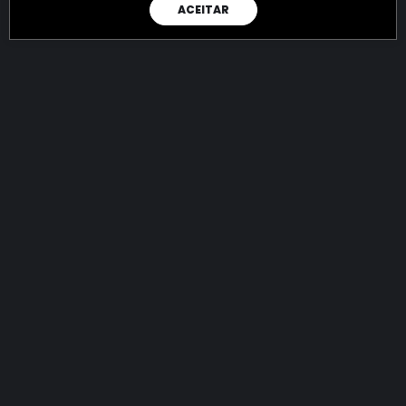
ACEITAR
RAIO X
Menos recursos para o crime:
mais futuro para a Sociedade!
144.724.823.084,77
R$
apreendidos até 07/08/2026
Ano de 2022