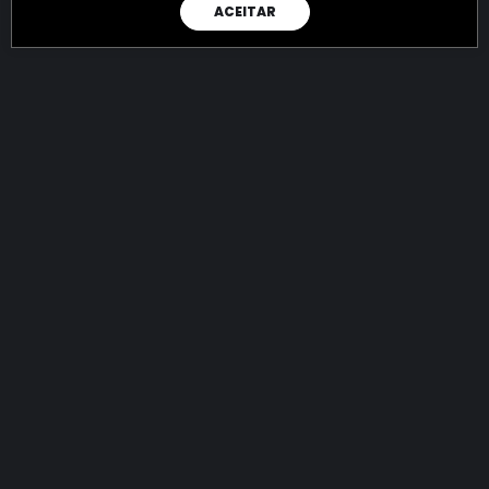
ACEITAR
RAIO X
Menos recursos para o crime:
mais futuro para a Sociedade!
144.861.755.908,84
R$
apreendidos até 08/08/2026
Ano de 2022