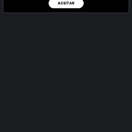
ACEITAR
RAIO X
Menos recursos para o crime:
mais futuro para a Sociedade!
144.838.046.246,01
R$
apreendidos até 08/08/2026
Ano de 2022