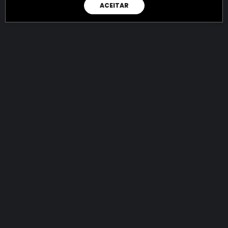
ACEITAR
RAIO X
Menos recursos para o crime:
mais futuro para a Sociedade!
144.809.992.609,21
R$
apreendidos até 08/08/2026
Ano de 2022