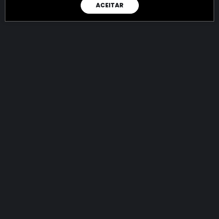
ACEITAR
RAIO X
Menos recursos para o crime:
mais futuro para a Sociedade!
144.937.556.346,63
R$
apreendidos até 09/08/2026
Ano de 2022