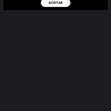
ACEITAR
RAIO X
Menos recursos para o crime:
mais futuro para a Sociedade!
144.926.773.853,51
R$
apreendidos até 09/08/2026
Ano de 2022