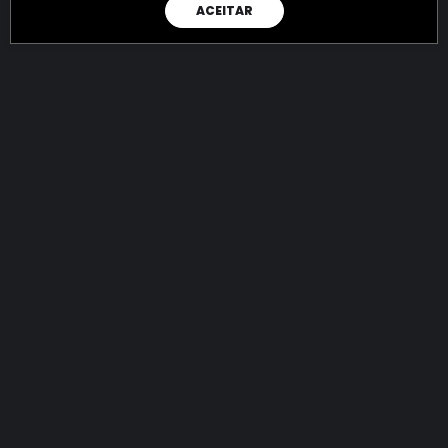
ACEITAR
RAIO X
Menos recursos para o crime:
mais futuro para a Sociedade!
144.650.803.434,38
R$
apreendidos até 06/08/2026
Ano de 2022