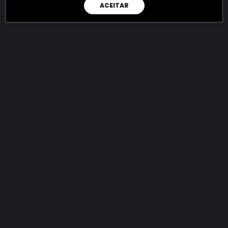
ACEITAR
RAIO X
Menos recursos para o crime:
mais futuro para a Sociedade!
144.687.766.495,20
R$
apreendidos até 06/08/2026
Ano de 2022