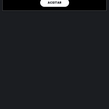
ACEITAR
RAIO X
Menos recursos para o crime:
mais futuro para a Sociedade!
144.913.865.140,14
R$
apreendidos até 09/08/2026
Ano de 2022