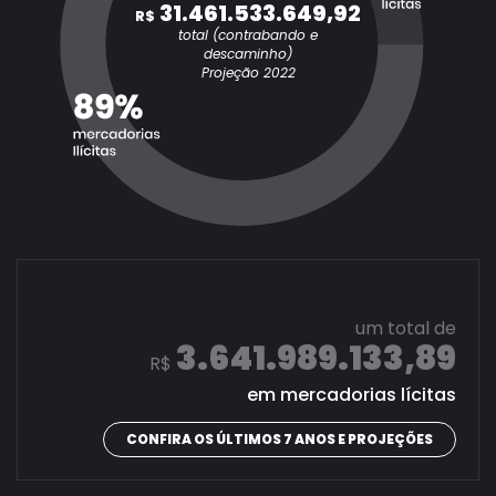
31.461.533.649,92
R$
total (contrabando e
descaminho)
Projeção 2022
um total de
3.641.989.133,89
R$
em mercadorias lícitas
CONFIRA OS ÚLTIMOS 7 ANOS E PROJEÇÕES