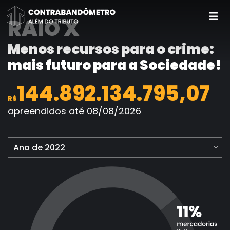
Pular
para
RAIO X
o
conteúdo
Menos recursos para o crime:
mais futuro para a Sociedade!
144.892.135.293,89
R$
apreendidos até 08/08/2026
Ano de 2022