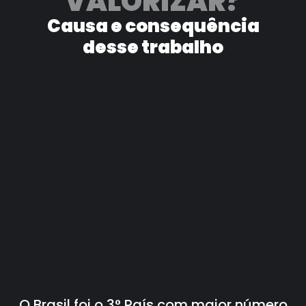
VALORIZAR?
Causa e consequência
desse trabalho
O Brasil foi o 3° País com maior número