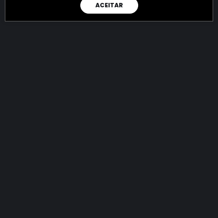
ACEITAR
RAIO X
Menos recursos para o crime:
mais futuro para a Sociedade!
144.840.028.556,69
R$
apreendidos até 08/08/2026
Ano de 2022